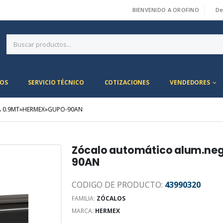
BIENVENIDO A OROFINO
De
|
OS
SERVICIO TÉCNICO
COTIZACIONES
VENDEDORES
 0.9MT»HERMEX»GUPO-90AN
Zócalo automático alum.n
90AN
CODIGO DE PRODUCTO:
43990320
FAMILIA:
ZÓCALOS
MARCA:
HERMEX