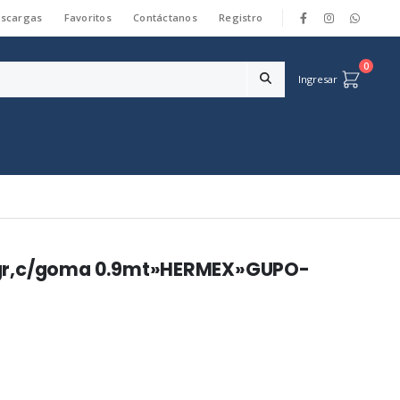
scargas
Favoritos
Contáctanos
Registro
|
0
Ingresar
egr,c/goma 0.9mt»HERMEX»GUPO-