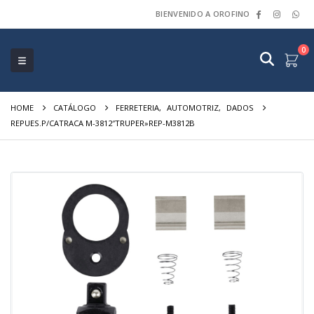
BIENVENIDO A OROFINO
0
HOME
CATÁLOGO
FERRETERIA
,
AUTOMOTRIZ
,
DADOS
REPUES.P/CATRACA M-3812″TRUPER»REP-M3812B