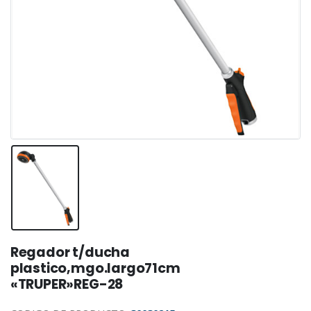
Regador t/ducha
plastico,mgo.largo71cm
«TRUPER»REG-28