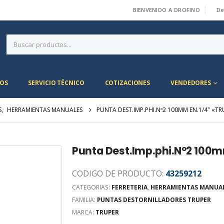
BIENVENIDO A OROFINO
De
|
OS
SERVICIO TÉCNICO
COTIZACIONES
VENDEDORES
S
,
HERRAMIENTAS MANUALES
PUNTA DEST.IMP.PHI.Nº2 100MM EN.1/4″ «T
Punta Dest.Imp.phi.Nº2 100m
CODIGO DE PRODUCTO:
43259212
CATEGORIAS:
FERRETERIA
,
HERRAMIENTAS MANUA
FAMILIA:
PUNTAS DESTORNILLADORES TRUPER
MARCA:
TRUPER