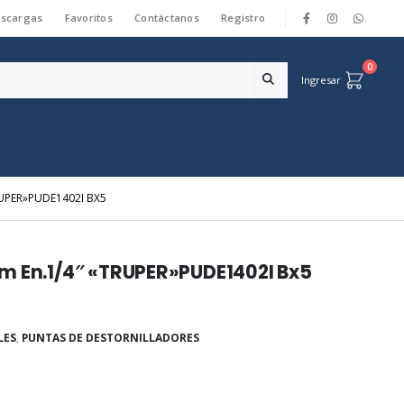
scargas
Favoritos
Contáctanos
Registro
|
0
Ingresar
RUPER»PUDE1402I BX5
m En.1/4″ «TRUPER»PUDE1402I Bx5
LES
,
PUNTAS DE DESTORNILLADORES