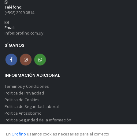
Teléfono:
(+598) 2929.0814
Email:
info@orofino.com.uy
SÍGANOS
INFORMACIÓN ADICIONAL
Términos y Condiciones
Política de Privacidad
Política de Cookies
Política de Seguridad Laboral
Política Antisoborno
Política Seguridad de la Información
Canal de Denuncias(Soborno)
En
Orofino
usamos cookies necesarias para el correcto