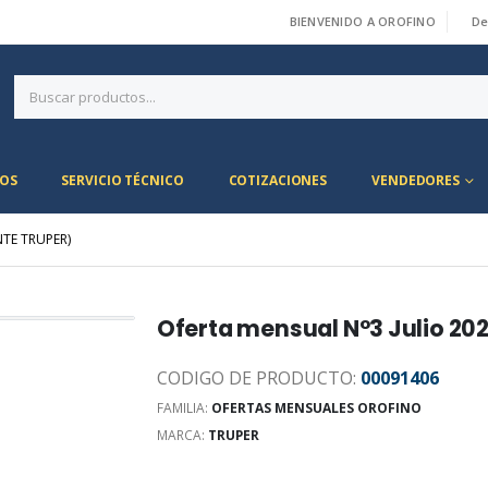
BIENVENIDO A OROFINO
De
|
OS
SERVICIO TÉCNICO
COTIZACIONES
VENDEDORES
NTE TRUPER)
Oferta mensual N°3 Julio 20
CODIGO DE PRODUCTO:
00091406
FAMILIA:
OFERTAS MENSUALES OROFINO
MARCA:
TRUPER