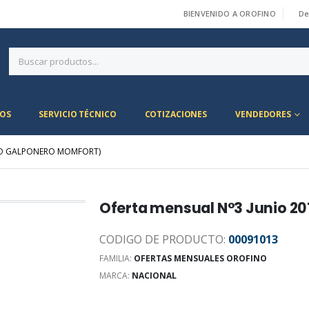
BIENVENIDO A OROFINO
De
|
OS
SERVICIO TÉCNICO
COTIZACIONES
VENDEDORES
LLO GALPONERO MOMFORT)
Oferta mensual N°3 Junio 2
CODIGO DE PRODUCTO:
00091013
FAMILIA:
OFERTAS MENSUALES OROFINO
MARCA:
NACIONAL