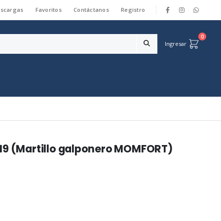
scargas
Favoritos
Contáctanos
Registro
|
0
Ingresar
019 (Martillo galponero MOMFORT)