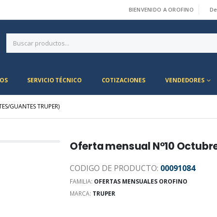
BIENVENIDO A OROFINO
De
|
OS
SERVICIO TÉCNICO
COTIZACIONES
VENDEDORES
TES/GUANTES TRUPER)
Oferta mensual N°10 Octubr
CODIGO DE PRODUCTO:
00091084
FAMILIA:
OFERTAS MENSUALES OROFINO
MARCA:
TRUPER