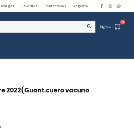
scargas
Favoritos
Contáctanos
Registro
|
0
Ingresar
re 2022(Guant.cuero vacuno
)