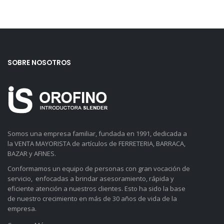
SOBRE NOSOTROS
Somos una empresa familiar, fundada en 1991, dedicada a
la VENTA MAYORISTA de artículos de FERRETERIA, BARRACA,
BAZAR y AFINES.
Conformamos un equipo de personas con gran vocación de
servicio, enfocadas a brindar asesoramiento, rápida y
eficiente atención a nuestros clientes. Esto ha sido la base
de nuestro crecimiento en más de 30 años de vida de la
empresa.