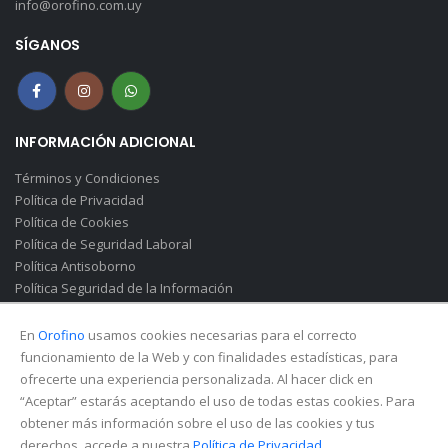
info@orofino.com.uy
SÍGANOS
INFORMACIÓN ADICIONAL
Términos y Condiciones
Política de Privacidad
Política de Cookies
Política de Seguridad Laboral
Política Antisoborno
Política Seguridad de la Información
Canal de Denuncias(Soborno)
En
Orofino
usamos cookies necesarias para el correcto
funcionamiento de la Web y con finalidades estadísticas, para
ofrecerte una experiencia personalizada. Al hacer click en
“Aceptar” estarás aceptando el uso de todas estas cookies. Para
obtener más información sobre el uso de las cookies y tus
derechos, accede a nuestra
Política de Privacidad