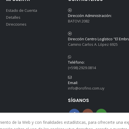
Estado de Cuenta
Dirección Administración:
Detalles
BATOVI 2082
Direcciones
Dirección Centro Logístico "El Embr
Camino Carlos A. López 6925
Teléfono:
(+598) 2929.0814
Email:
info@orofino.com.uy
SÍGANOS
nto de la Web y con finalidades estadísticas, para ofrecerte una expe