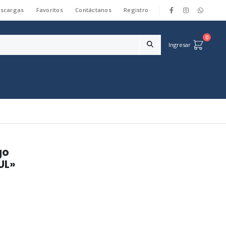
scargas
Favoritos
Contáctanos
Registro
|
0
Ingresar
go
UL»