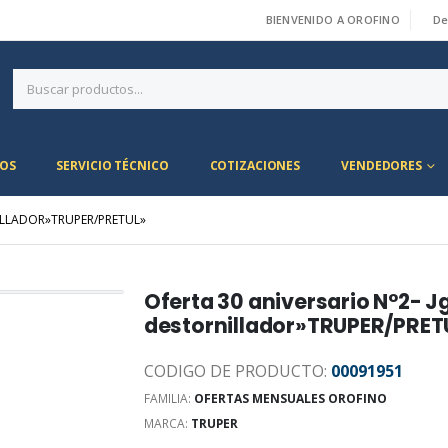
BIENVENIDO A OROFINO
De
|
OS
SERVICIO TÉCNICO
COTIZACIONES
VENDEDORES
ILLADOR»TRUPER/PRETUL»
Oferta 30 aniversario N°2- J
destornillador»TRUPER/PRET
CODIGO DE PRODUCTO:
00091951
FAMILIA:
OFERTAS MENSUALES OROFINO
MARCA:
TRUPER