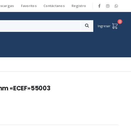
scargas
Favoritos
Contáctanos
Registro
|
0
Ingresar
5mm «ECEF»55003