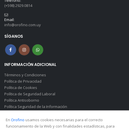
Teléfono:
(+598) 2929.0814
Email:
info@orofino.com.uy
SÍGANOS
INFORMACIÓN ADICIONAL
Términos y Condiciones
Política de Privacidad
Política de Cookies
Política de Seguridad Laboral
Política Antisoborno
Política Seguridad de la Información
Canal de Denuncias(Soborno)
En
Orofino
usamos cookies necesarias para el correcto
funcionamiento de la Web y con finalidades estadísticas, para