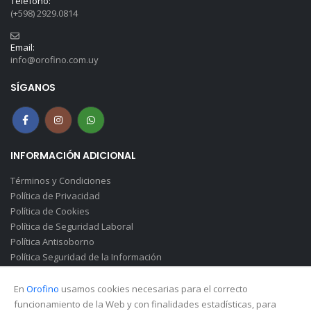
Teléfono:
(+598) 2929.0814
Email:
info@orofino.com.uy
SÍGANOS
INFORMACIÓN ADICIONAL
Términos y Condiciones
Política de Privacidad
Política de Cookies
Política de Seguridad Laboral
Política Antisoborno
Política Seguridad de la Información
Canal de Denuncias(Soborno)
En
Orofino
usamos cookies necesarias para el correcto
funcionamiento de la Web y con finalidades estadísticas, para