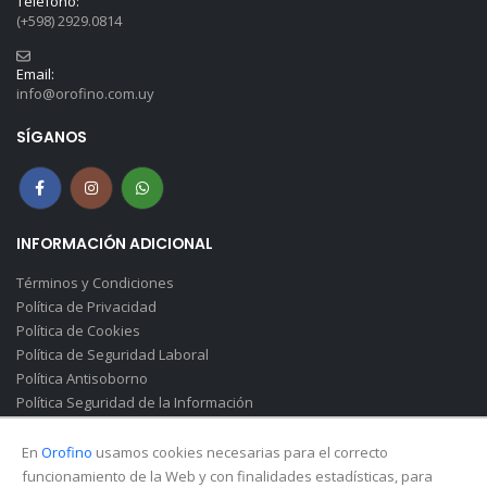
Teléfono:
(+598) 2929.0814
Email:
info@orofino.com.uy
SÍGANOS
INFORMACIÓN ADICIONAL
Términos y Condiciones
Política de Privacidad
Política de Cookies
Política de Seguridad Laboral
Política Antisoborno
Política Seguridad de la Información
Canal de Denuncias(Soborno)
En
Orofino
usamos cookies necesarias para el correcto
funcionamiento de la Web y con finalidades estadísticas, para