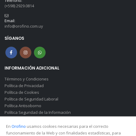
Teléfono:
(+598) 2929.0814
Email:
info@orofino.com.uy
SÍGANOS
INFORMACIÓN ADICIONAL
Términos y Condiciones
Política de Privacidad
Política de Cookies
Política de Seguridad Laboral
Política Antisoborno
Política Seguridad de la Información
Canal de Denuncias(Soborno)
En
Orofino
usamos cookies necesarias para el correcto
funcionamiento de la Web y con finalidades estadísticas, para