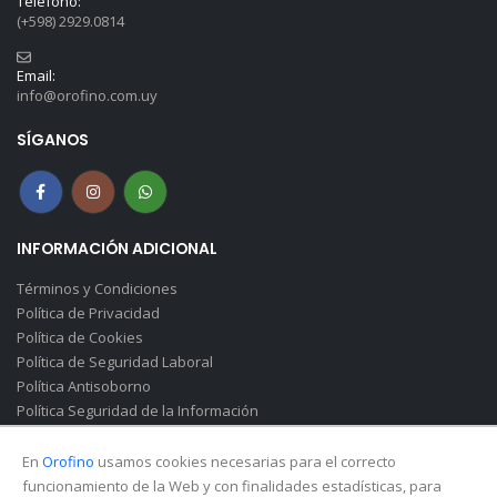
Teléfono:
(+598) 2929.0814
Email:
info@orofino.com.uy
SÍGANOS
INFORMACIÓN ADICIONAL
Términos y Condiciones
Política de Privacidad
Política de Cookies
Política de Seguridad Laboral
Política Antisoborno
Política Seguridad de la Información
Canal de Denuncias(Soborno)
En
Orofino
usamos cookies necesarias para el correcto
funcionamiento de la Web y con finalidades estadísticas, para