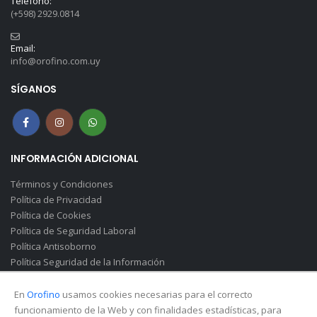
Teléfono:
(+598) 2929.0814
Email:
info@orofino.com.uy
SÍGANOS
INFORMACIÓN ADICIONAL
Términos y Condiciones
Política de Privacidad
Política de Cookies
Política de Seguridad Laboral
Política Antisoborno
Política Seguridad de la Información
Canal de Denuncias(Soborno)
En
Orofino
usamos cookies necesarias para el correcto
funcionamiento de la Web y con finalidades estadísticas, para