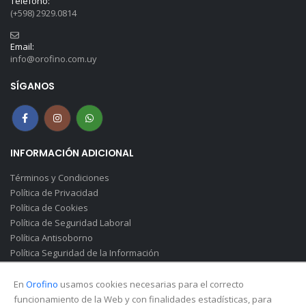
Teléfono:
(+598) 2929.0814
Email:
info@orofino.com.uy
SÍGANOS
INFORMACIÓN ADICIONAL
Términos y Condiciones
Política de Privacidad
Política de Cookies
Política de Seguridad Laboral
Política Antisoborno
Política Seguridad de la Información
Canal de Denuncias(Soborno)
En
Orofino
usamos cookies necesarias para el correcto
funcionamiento de la Web y con finalidades estadísticas, para