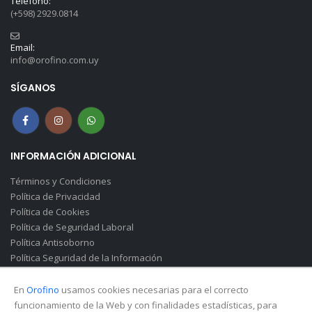
Teléfono:
(+598) 2929.0814
Email:
info@orofino.com.uy
SÍGANOS
INFORMACIÓN ADICIONAL
Términos y Condiciones
Política de Privacidad
Política de Cookies
Política de Seguridad Laboral
Política Antisoborno
Política Seguridad de la Información
Canal de Denuncias(Soborno)
En
Orofino
usamos cookies necesarias para el correcto
funcionamiento de la Web y con finalidades estadísticas, para