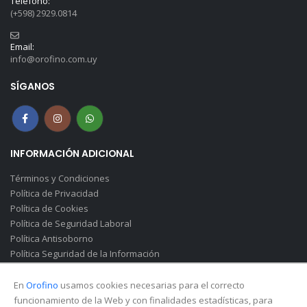
Teléfono:
(+598) 2929.0814
Email:
info@orofino.com.uy
SÍGANOS
INFORMACIÓN ADICIONAL
Términos y Condiciones
Política de Privacidad
Política de Cookies
Política de Seguridad Laboral
Política Antisoborno
Política Seguridad de la Información
Canal de Denuncias(Soborno)
En
Orofino
usamos cookies necesarias para el correcto
funcionamiento de la Web y con finalidades estadísticas, para