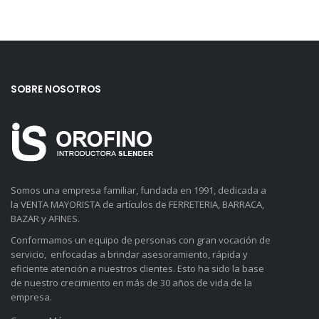
SOBRE NOSOTROS
Somos una empresa familiar, fundada en 1991, dedicada a
la VENTA MAYORISTA de artículos de FERRETERIA, BARRACA,
BAZAR y AFINES.
Conformamos un equipo de personas con gran vocación de
servicio, enfocadas a brindar asesoramiento, rápida y
eficiente atención a nuestros clientes. Esto ha sido la base
de nuestro crecimiento en más de 30 años de vida de la
empresa.