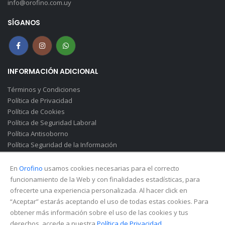
info@orofino.com.uy
SÍGANOS
INFORMACIÓN ADICIONAL
Términos y Condiciones
Política de Privacidad
Política de Cookies
Política de Seguridad Laboral
Política Antisoborno
Política Seguridad de la Información
Canal de Denuncias(Soborno)
En
Orofino
usamos cookies necesarias para el correcto
funcionamiento de la Web y con finalidades estadísticas, para
ofrecerte una experiencia personalizada. Al hacer click en
“Aceptar” estarás aceptando el uso de todas estas cookies. Para
obtener más información sobre el uso de las cookies y tus
derechos, accede a nuestra
Política de Privacidad