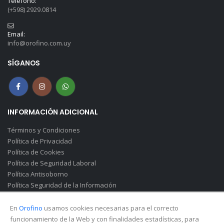
Teléfono:
(+598) 2929.0814
Email:
info@orofino.com.uy
SÍGANOS
INFORMACIÓN ADICIONAL
Términos y Condiciones
Política de Privacidad
Política de Cookies
Política de Seguridad Laboral
Política Antisoborno
Política Seguridad de la Información
Canal de Denuncias(Soborno)
En
Orofino
usamos cookies necesarias para el correcto
funcionamiento de la Web y con finalidades estadísticas, para