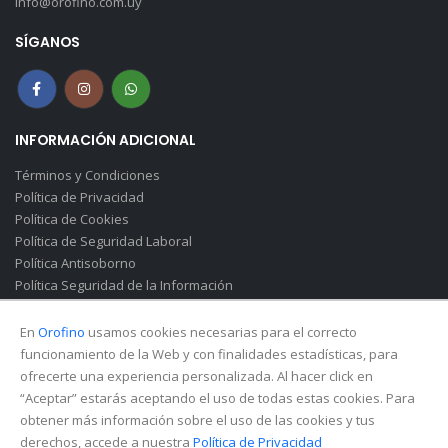
info@orofino.com.uy
SÍGANOS
INFORMACIÓN ADICIONAL
Términos y Condiciones
Política de Privacidad
Política de Cookies
Política de Seguridad Laboral
Política Antisoborno
Política Seguridad de la Información
Canal de Denuncias(Soborno)
En
Orofino
usamos cookies necesarias para el correcto
funcionamiento de la Web y con finalidades estadísticas, para
ofrecerte una experiencia personalizada. Al hacer click en
“Aceptar” estarás aceptando el uso de todas estas cookies. Para
obtener más información sobre el uso de las cookies y tus
derechos, accede a nuestra
Política de Privacidad