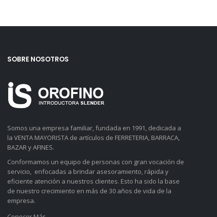
SOBRE NOSOTROS
Somos una empresa familiar, fundada en 1991, dedicada a
la VENTA MAYORISTA de artículos de FERRETERIA, BARRACA,
BAZAR y AFINES.
Conformamos un equipo de personas con gran vocación de
servicio, enfocadas a brindar asesoramiento, rápida y
eficiente atención a nuestros clientes. Esto ha sido la base
de nuestro crecimiento en más de 30 años de vida de la
empresa.
Conocer Más