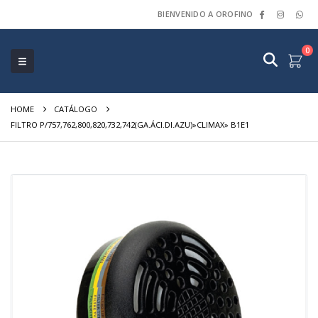
BIENVENIDO A OROFINO
0
HOME
CATÁLOGO
FILTRO P/757,762,800,820,732,742(GA.ÁCI.DI.AZU)»CLIMAX» B1E1