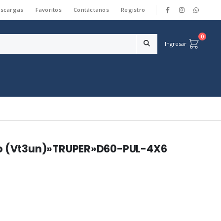
scargas
Favoritos
Contáctanos
Registro
|
0
Ingresar
vo (Vt3un)»TRUPER»D60-PUL-4X6