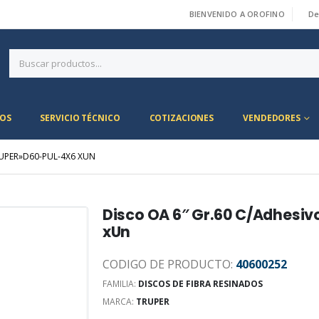
BIENVENIDO A OROFINO
De
|
OS
SERVICIO TÉCNICO
COTIZACIONES
VENDEDORES
RUPER»D60-PUL-4X6 XUN
Disco OA 6″ Gr.60 C/Adhesi
xUn
CODIGO DE PRODUCTO:
40600252
FAMILIA:
DISCOS DE FIBRA RESINADOS
MARCA:
TRUPER