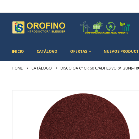
INICIO
CATÁLOGO
OFERTAS
NUEVOS PRODUCT
HOME
CATÁLOGO
DISCO OA 6″ GR.60 C/ADHESIVO (VT3UN)»T