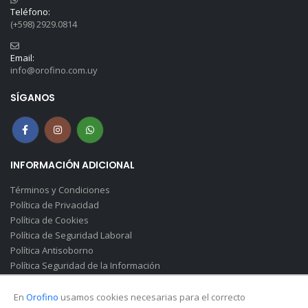
Teléfono:
(+598) 2929.0814
Email:
info@orofino.com.uy
SÍGANOS
INFORMACIÓN ADICIONAL
Términos y Condiciones
Política de Privacidad
Política de Cookies
Política de Seguridad Laboral
Política Antisoborno
Política Seguridad de la Información
Canal de Denuncias(Soborno)
En
Orofino
usamos cookies necesarias para el correcto