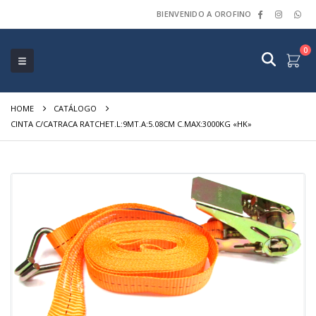
BIENVENIDO A OROFINO
0
HOME
CATÁLOGO
CINTA C/CATRACA RATCHET.L:9MT.A:5.08CM C.MAX:3000KG «HK»