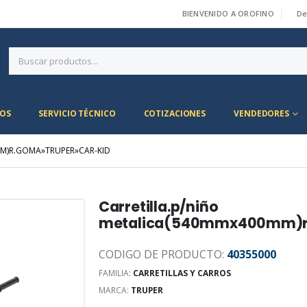
BIENVENIDO A OROFINO
De
|
OS
SERVICIO TÉCNICO
COTIZACIONES
VENDEDORES
MM)R.GOMA»TRUPER»CAR-KID
Carretilla.p/niño
metalica(540mmx400mm)r
CODIGO DE PRODUCTO:
40355000
FAMILIA:
CARRETILLAS Y CARROS
MARCA:
TRUPER