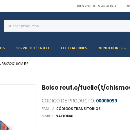
BIENVENIDO A OROFINO
De
|
OS
SERVICIO TÉCNICO
COTIZACIONES
VENDEDORES
A 38X32X18CM BF1
Bolso reut.c/fuelle(t/chism
CODIGO DE PRODUCTO:
00006099
FAMILIA:
CÓDIGOS TRANSITORIOS
MARCA:
NACIONAL