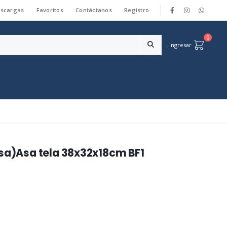
scargas
Favoritos
Contáctanos
Registro
|
0
Ingresar
osa)Asa tela 38x32x18cm BF1