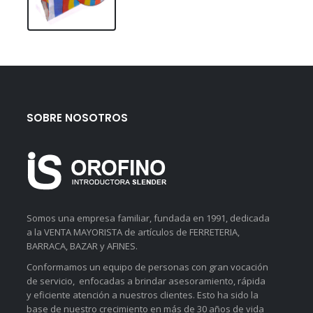
SOBRE NOSOTROS
Somos una empresa familiar, fundada en 1991, dedicada
a la VENTA MAYORISTA de artículos de FERRETERIA,
BARRACA, BAZAR y AFINES.
Conformamos un equipo de personas con gran vocación
de servicio, enfocadas a brindar asesoramiento, rápida
y eficiente atención a nuestros clientes. Esto ha sido la
base de nuestro crecimiento en más de 30 años de vida