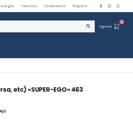
scargas
Favoritos
Contáctanos
Registro
|
0
Ingresar
orsa, etc) «SUPER-EGO» 463
AJO