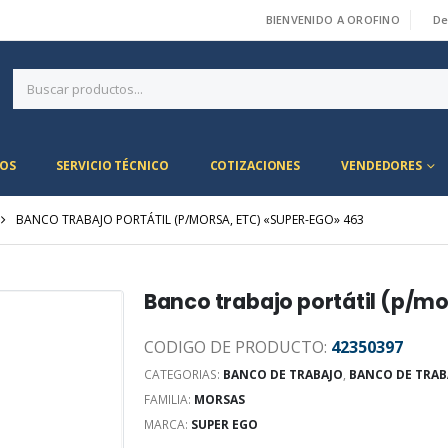
BIENVENIDO A OROFINO
De
|
OS
SERVICIO TÉCNICO
COTIZACIONES
VENDEDORES
BANCO TRABAJO PORTÁTIL (P/MORSA, ETC) «SUPER-EGO» 463
Banco trabajo portátil (p/m
CODIGO DE PRODUCTO:
42350397
CATEGORIAS:
BANCO DE TRABAJO
,
BANCO DE TRAB
FAMILIA:
MORSAS
MARCA:
SUPER EGO