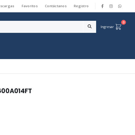
scargas
Favoritos
Contáctanos
Registro
|
0
Ingresar
1600A014FT