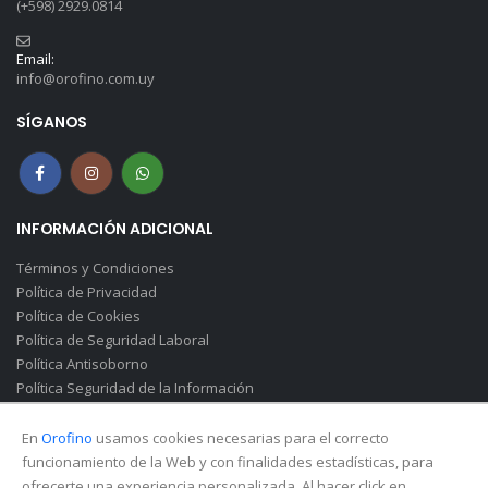
(+598) 2929.0814
Email:
info@orofino.com.uy
SÍGANOS
INFORMACIÓN ADICIONAL
Términos y Condiciones
Política de Privacidad
Política de Cookies
Política de Seguridad Laboral
Política Antisoborno
Política Seguridad de la Información
Canal de Denuncias(Soborno)
En
Orofino
usamos cookies necesarias para el correcto
funcionamiento de la Web y con finalidades estadísticas, para
ofrecerte una experiencia personalizada. Al hacer click en