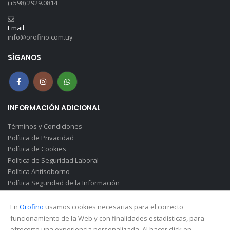
(+598) 2929.0814
Email:
info@orofino.com.uy
SÍGANOS
INFORMACIÓN ADICIONAL
Términos y Condiciones
Política de Privacidad
Política de Cookies
Política de Seguridad Laboral
Política Antisoborno
Política Seguridad de la Información
Canal de Denuncias(Soborno)
En
Orofino
usamos cookies necesarias para el correcto
funcionamiento de la Web y con finalidades estadísticas, para
ofrecerte una experiencia personalizada. Al hacer click en