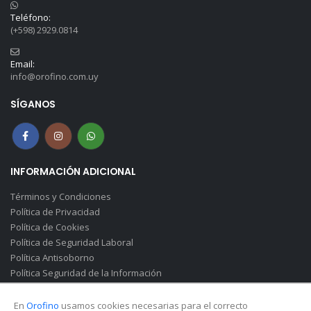
Teléfono:
(+598) 2929.0814
Email:
info@orofino.com.uy
SÍGANOS
INFORMACIÓN ADICIONAL
Términos y Condiciones
Política de Privacidad
Política de Cookies
Política de Seguridad Laboral
Política Antisoborno
Política Seguridad de la Información
Canal de Denuncias(Soborno)
En
Orofino
usamos cookies necesarias para el correcto