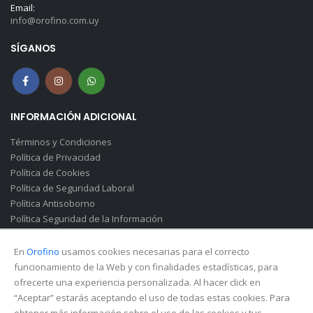
Email:
info@orofino.com.uy
SÍGANOS
INFORMACIÓN ADICIONAL
Términos y Condiciones
Política de Privacidad
Política de Cookies
Política de Seguridad Laboral
Política Antisoborno
Política Seguridad de la Información
Canal de Denuncias(Soborno)
En
Orofino
usamos cookies necesarias para el correcto
funcionamiento de la Web y con finalidades estadísticas, para
ofrecerte una experiencia personalizada. Al hacer click en
“Aceptar” estarás aceptando el uso de todas estas cookies. Para